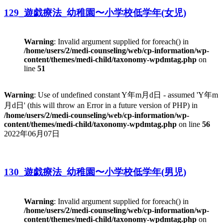
129_遊戯療法_幼稚園〜小学校低学年(女児)
Warning
: Invalid argument supplied for foreach() in
/home/users/2/medi-counseling/web/cp-information/wp-
content/themes/medi-child/taxonomy-wpdmtag.php
on
line
51
Warning
: Use of undefined constant Y年m月d日 - assumed 'Y年m
月d日' (this will throw an Error in a future version of PHP) in
/home/users/2/medi-counseling/web/cp-information/wp-
content/themes/medi-child/taxonomy-wpdmtag.php
on line
56
2022年06月07日
130_遊戯療法_幼稚園〜小学校低学年(男児)
Warning
: Invalid argument supplied for foreach() in
/home/users/2/medi-counseling/web/cp-information/wp-
content/themes/medi-child/taxonomy-wpdmtag.php
on