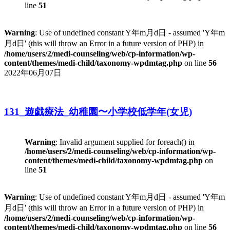
line
51
Warning
: Use of undefined constant Y年m月d日 - assumed 'Y年m
月d日' (this will throw an Error in a future version of PHP) in
/home/users/2/medi-counseling/web/cp-information/wp-
content/themes/medi-child/taxonomy-wpdmtag.php
on line
56
2022年06月07日
131_遊戯療法_幼稚園〜小学校低学年(女児)
Warning
: Invalid argument supplied for foreach() in
/home/users/2/medi-counseling/web/cp-information/wp-
content/themes/medi-child/taxonomy-wpdmtag.php
on
line
51
Warning
: Use of undefined constant Y年m月d日 - assumed 'Y年m
月d日' (this will throw an Error in a future version of PHP) in
/home/users/2/medi-counseling/web/cp-information/wp-
content/themes/medi-child/taxonomy-wpdmtag.php
on line
56