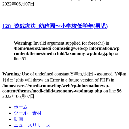
2022年06月07日
128_遊戯療法_幼稚園〜小学校低学年(男児)
Warning
: Invalid argument supplied for foreach() in
/home/users/2/medi-counseling/web/cp-information/wp-
content/themes/medi-child/taxonomy-wpdmtag.php
on
line
51
Warning
: Use of undefined constant Y年m月d日 - assumed 'Y年m
月d日' (this will throw an Error in a future version of PHP) in
/home/users/2/medi-counseling/web/cp-information/wp-
content/themes/medi-child/taxonomy-wpdmtag.php
on line
56
2022年06月07日
ホーム
ツール・素材
動画
ニュースリリース