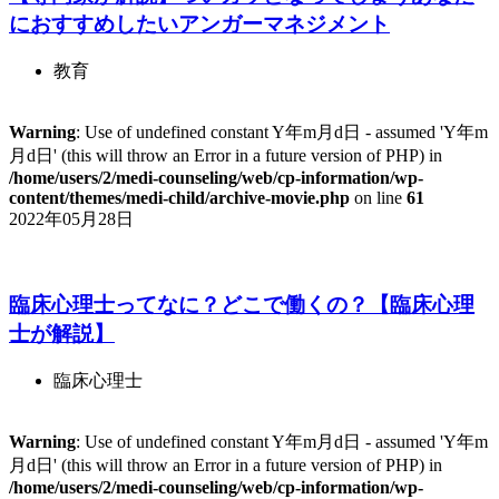
におすすめしたいアンガーマネジメント
教育
Warning
: Use of undefined constant Y年m月d日 - assumed 'Y年m
月d日' (this will throw an Error in a future version of PHP) in
/home/users/2/medi-counseling/web/cp-information/wp-
content/themes/medi-child/archive-movie.php
on line
61
2022年05月28日
臨床心理士ってなに？どこで働くの？【臨床心理
士が解説】
臨床心理士
Warning
: Use of undefined constant Y年m月d日 - assumed 'Y年m
月d日' (this will throw an Error in a future version of PHP) in
/home/users/2/medi-counseling/web/cp-information/wp-