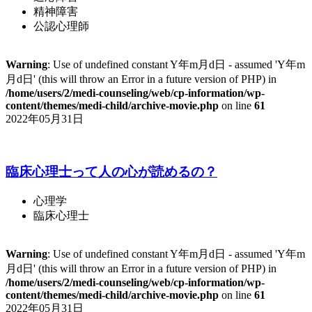
精神障害
公認心理師
Warning
: Use of undefined constant Y年m月d日 - assumed 'Y年m
月d日' (this will throw an Error in a future version of PHP) in
/home/users/2/medi-counseling/web/cp-information/wp-
content/themes/medi-child/archive-movie.php
on line
61
2022年05月31日
臨床心理士って人の心が読めるの？
心理学
臨床心理士
Warning
: Use of undefined constant Y年m月d日 - assumed 'Y年m
月d日' (this will throw an Error in a future version of PHP) in
/home/users/2/medi-counseling/web/cp-information/wp-
content/themes/medi-child/archive-movie.php
on line
61
2022年05月31日