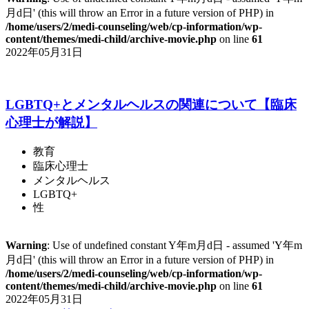
月d日' (this will throw an Error in a future version of PHP) in
/home/users/2/medi-counseling/web/cp-information/wp-
content/themes/medi-child/archive-movie.php
on line
61
2022年05月31日
LGBTQ+とメンタルヘルスの関連について【臨床
心理士が解説】
教育
臨床心理士
メンタルヘルス
LGBTQ+
性
Warning
: Use of undefined constant Y年m月d日 - assumed 'Y年m
月d日' (this will throw an Error in a future version of PHP) in
/home/users/2/medi-counseling/web/cp-information/wp-
content/themes/medi-child/archive-movie.php
on line
61
2022年05月31日