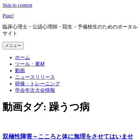
Skip to content
Platz
!
臨床心理士・公認心理師・院生・予備校生のためのポータル
サイト
メニュー
ホーム
ツール・素材
動画
ニュースリリース
研修・トレーニング
学会年次大会情報
動画タグ: 躁うつ病
双極性障害～こころと体に無理をさせてはいませ